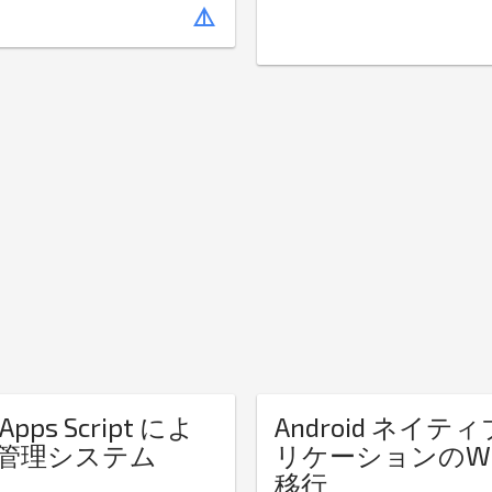
details
 Apps Script によ
Android ネイテ
管理システム
リケーションのWeb
移行