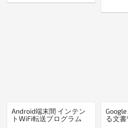
Android端末間 インテン
Google
トWiFi転送プログラム
る文書