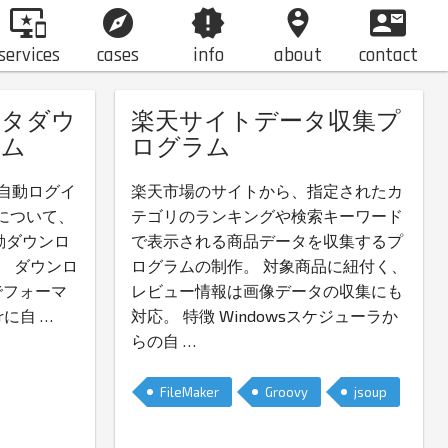
important_devices
explore
new_releases
person_pin_circle
contact_mail
services
cases
info
about
contact
ータダウ
楽天サイトデータ収集プ
ラム
ログラム
自動ログイ
楽天市場のサイトから、指定されたカ
について、
テゴリのランキングや検索キーワード
動ダウンロ
で表示される商品データを収集するプ
。 ダウンロ
ログラムの制作。 対象商品に紐付く、
aでフォーマ
レビュー情報は画像データの収集にも
erに自
…
対応。 特徴 Windowsスケジューラか
らの自
…
FileMaker
Groovy
jsoup