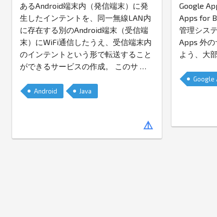
あるAndroid端末内（発信端末）に発
Google Ap
生したインテントを、同一無線LAN内
Apps fo
に存在する別のAndroid端末（受信端
管理システム
末）にWiFi通信したうえ、受信端末内
Apps 
のインテントという形で転送すること
よう、大部分
ができるサービスの作成。 このサ
…
Android
Java
details