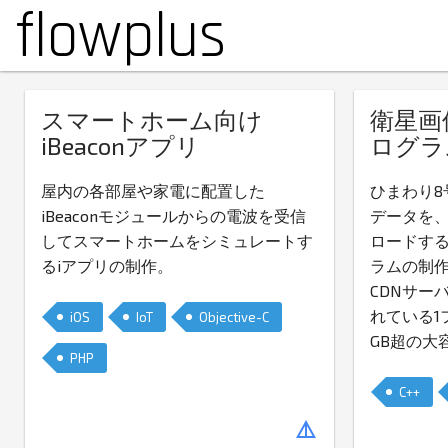
flowplus
スマートホーム向け
衛星画
iBeaconアプリ
ログラ
屋内の各部屋や家電に配置した
ひまわり8
iBeaconモジュールからの電波を受信
データを
してスマートホームをシミュレートす
ロードす
るiアプリの制作。
ラムの制作
CDNサー
れている1
iOS
IoT
Objective-C
GB超の大
PHP
C++
details