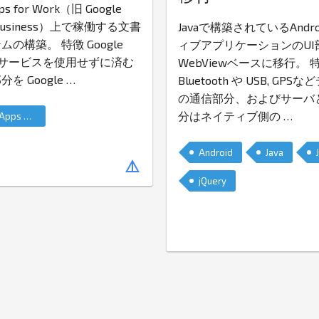
ps for Work（旧 Google
r Business）上で稼働する文書
Javaで構築されているAndr
の構築。 特徴 Google
ィブアプリケーションのUI
外のサービスを使用せずに済む
WebViewベースに移行。 
を Google
…
Bluetooth や USB, GP
の通信部分、およびサーバ
分はネイティブ側の
…
Google Apps Script
Android
Java
details
jQuery