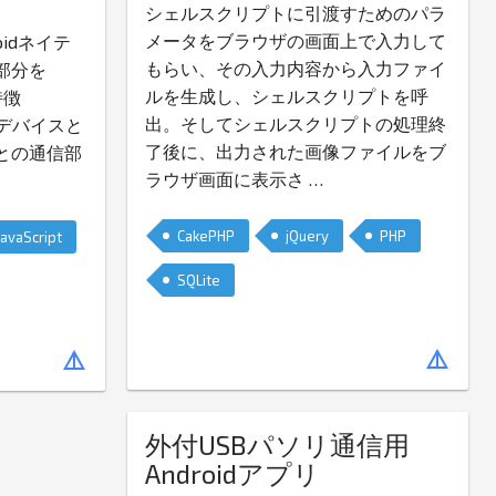
シェルスクリプトに引渡すためのパラ
メータをブラウザの画面上で入力して
oidネイテ
もらい、その入力内容から入力ファイ
部分を
ルを生成し、シェルスクリプトを呼
特徴
出。そしてシェルスクリプトの処理終
Sなどデバイスと
了後に、出力された画像ファイルをブ
との通信部
ラウザ画面に表示さ
…
CakePHP
jQuery
PHP
JavaScript
SQLite
details
details
外付USBパソリ通信用
Androidアプリ