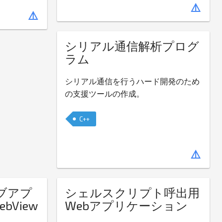
details
details
シリアル通信解析プログ
ラム
シリアル通信を行うハード開発のため
の支援ツールの作成。
C++
details
ィブアプ
シェルスクリプト呼出用
View
Webアプリケーション