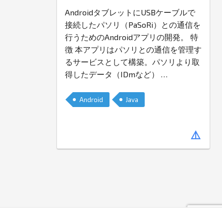
AndroidタブレットにUSBケーブルで
接続したパソリ（PaSoRi）との通信を
行うためのAndroidアプリの開発。 特
徴 本アプリはパソリとの通信を管理す
るサービスとして構築。パソリより取
得したデータ（IDmなど）
…
Android
Java
details