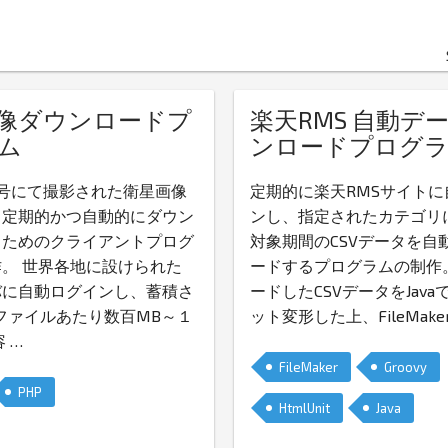
像ダウンロードプ
楽天RMS 自動デ
ム
ンロードプログ
号にて撮影された衛星画像
定期的に楽天RMSサイトに
、定期的かつ自動的にダウン
ンし、指定されたカテゴリ
るためのクライアントプログ
対象期間のCSVデータを自
。 世界各地に設けられた
ードするプログラムの制作
バに自動ログインし、蓄積さ
ードしたCSVデータをJav
ファイルあたり数百MB～１
ット変形した上、FileMak
容
…
FileMaker
Groovy
PHP
HtmlUnit
Java