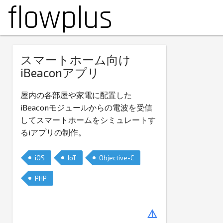
flowplus
スマートホーム向け
iBeaconアプリ
屋内の各部屋や家電に配置した
iBeaconモジュールからの電波を受信
してスマートホームをシミュレートす
るiアプリの制作。
iOS
IoT
Objective-C
PHP
details