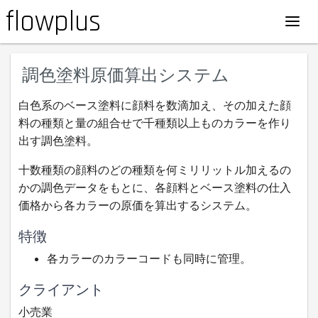
flowplus
Togg
navig
調色塗料原価算出システム
白色系のベース塗料に顔料を数滴加え、その加えた顔
料の種類と量の組合せで千種類以上ものカラーを作り
出す調色塗料。
十数種類の顔料のどの種類を何ミリリットル加えるの
かの調色データをもとに、各顔料とベース塗料の仕入
価格から各カラーの原価を算出するシステム。
特徴
各カラーのカラーコードも同時に管理。
クライアント
小売業